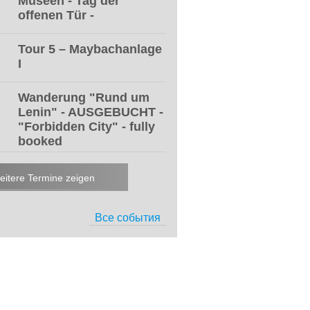
Museen - Tag der
offenen Tür -
Tour 5 – Maybachanlage
I
Wanderung "Rund um
Lenin" - AUSGEBUCHT -
"Forbidden City" - fully
booked
eitere Termine zeigen
Все события