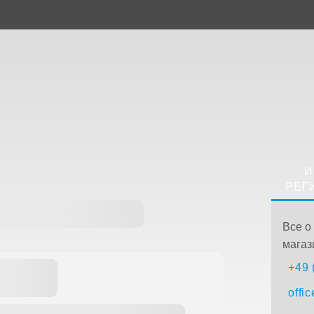
И
РЕГ
Все о
магаз
+49 
offi