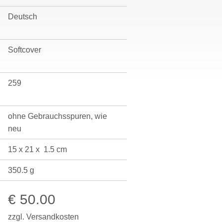
Deutsch
Softcover
259
ohne Gebrauchsspuren, wie
neu
15 x
21 x
1.5 cm
350.5 g
€ 50.00
zzgl. Versandkosten