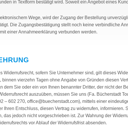
nden in Textform bestätigt wird. Soweit ein Angebot eines Ku
elektronischem Wege, wird der Zugang der Bestellung unverzüg
igt. Die Zugangsbestätigung stellt noch keine verbindliche An
mit einer Annahmeerklärung verbunden werden.
LEHRUNG
 Widerrufsrecht, sofern Sie Unternehmer sind, gilt dieses Wide
, binnen vierzehn Tagen ohne Angabe von Gründen diesen Vertra
 dem Sie oder ein von Ihnen benannter Dritter, der nicht der Befö
iderrufsrecht auszuüben, müssen Sie uns (Fa. Bücherstadt To
2 – 602 270, office@buecherstadt.com), mittels einer eindeutige
er Ihren Entschluss, diesen Vertrag zu widerrufen, informieren.
 das jedoch nicht vorgeschrieben ist. Zur Wahrung der Widerrufs
derrufsrechts vor Ablauf der Widerrufsfrist absenden.