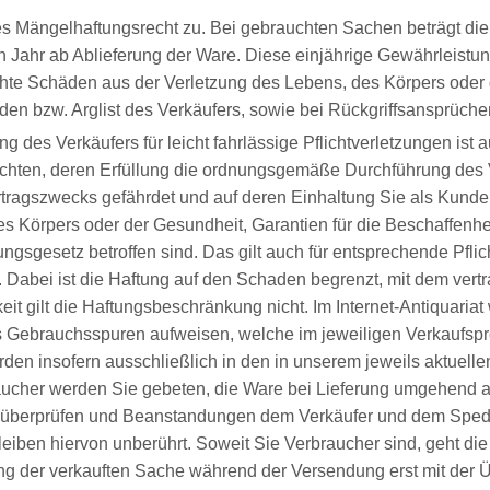
s Mängelhaftungsrecht zu. Bei gebrauchten Sachen beträgt die
 Jahr ab Ablieferung der Ware. Diese einjährige Gewährleistungsf
hte Schäden aus der Verletzung des Lebens, des Körpers oder 
äden bzw. Arglist des Verkäufers, sowie bei Rückgriffsansprüc
 des Verkäufers für leicht fahrlässige Pflichtverletzungen ist 
lichten, deren Erfüllung die ordnungsgemäße Durchführung des V
rtragszwecks gefährdet und auf deren Einhaltung Sie als Kund
es Körpers oder der Gesundheit, Garantien für die Beschaffen
gsgesetz betroffen sind. Das gilt auch für entsprechende Pflic
. Dabei ist die Haftung auf den Schaden begrenzt, mit dem ver
it gilt die Haftungsbeschränkung nicht. Im Internet-Antiquariat 
ters Gebrauchsspuren aufweisen, welche im jeweiligen Verkaufs
erden insofern ausschließlich in den in unserem jeweils aktuel
aucher werden Sie gebeten, die Ware bei Lieferung umgehend auf
überprüfen und Beanstandungen dem Verkäufer und dem Spedite
eiben hiervon unberührt. Soweit Sie Verbraucher sind, geht die
ung der verkauften Sache während der Versendung erst mit der 