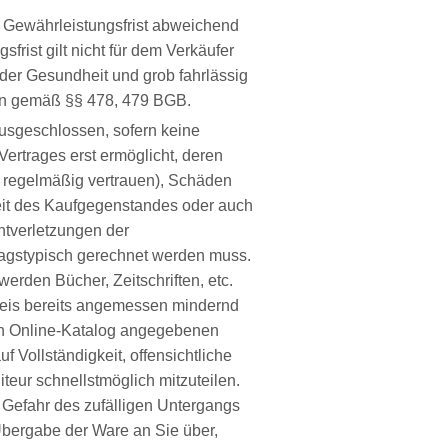
 Gewährleistungsfrist abweichend
rist gilt nicht für dem Verkäufer
der Gesundheit und grob fahrlässig
hen gemäß §§ 478, 479 BGB.
ausgeschlossen, sofern keine
ertrages erst ermöglicht, deren
e regelmäßig vertrauen), Schäden
heit des Kaufgegenstandes oder auch
htverletzungen der
tragstypisch gerechnet werden muss.
werden Bücher, Zeitschriften, etc.
preis bereits angemessen mindernd
len Online-Katalog angegebenen
 Vollständigkeit, offensichtliche
ur schnellstmöglich mitzuteilen.
 Gefahr des zufälligen Untergangs
Übergabe der Ware an Sie über,