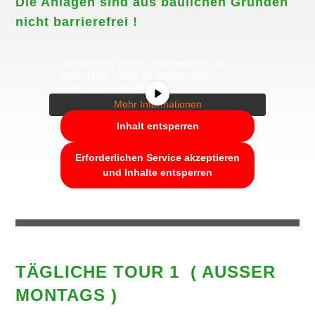
Die Anlagen sind aus baulichen Gründen
nicht barrierefrei !
Sie sehen gerade einen Platzhalterinhalt
von
YouTube
. Um auf den eigentlichen
Inhalt zuzugreifen, klicken Sie auf die
Schaltfläche unten. Bitte beachten Sie,
dass dabei Daten an Drittanbieter
weitergegeben werden.
Mehr Informationen
Inhalt entsperren
Erforderlichen Service akzeptieren
und Inhalte entsperren
TÄGLICHE TOUR 1 ( AUSSER M
ONTAGS )