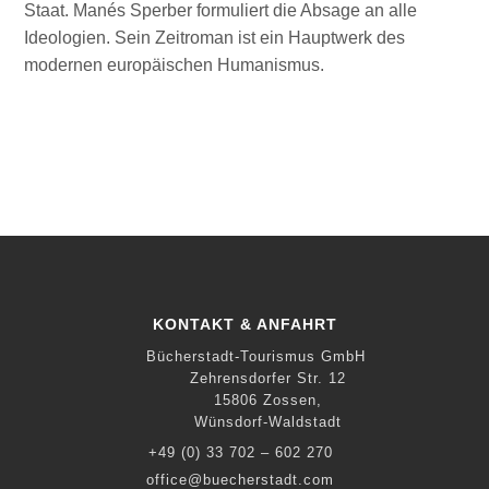
Staat. Manés Sperber formuliert die Absage an alle
Ideologien. Sein Zeitroman ist ein Hauptwerk des
modernen europäischen Humanismus.
KONTAKT & ANFAHRT
Bücherstadt-Tourismus GmbH
Zehrensdorfer Str. 12
15806 Zossen,
Wünsdorf-Waldstadt
+49 (0) 33 702 – 602 270
office@buecherstadt.com